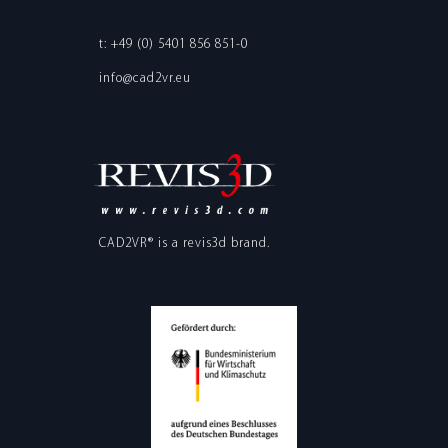
t: +49 (0) 5401 856 851-0
info@cad2vr.eu
CAD2VR® is a
revis3d
brand.