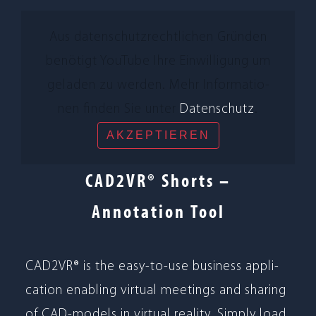
Aus daten­schutz­recht­li­chen Grün­den
benö­tigt You­Tube Ihre Ein­wil­li­gung um
gela­den zu wer­den. Mehr Infor­ma­tio­
nen fin­den Sie unter
Daten­schutz
.
AKZEP­TIE­REN
CAD2VR® Shorts –
Annotation Tool
CAD2VR® is the easy-to-use busi­ness appli­
ca­tion enab­ling vir­tual mee­tings and sha­ring
of CAD-models in vir­tual rea­lity. Sim­ply load