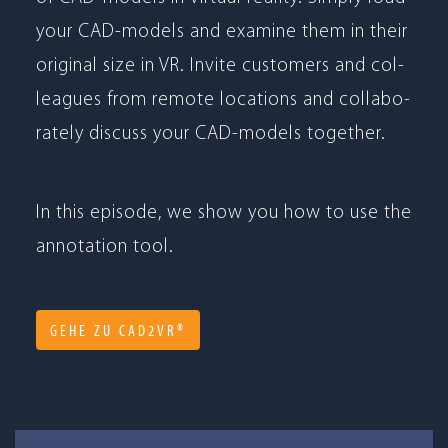
your CAD-models and examine them in their
ori­gi­nal size in VR. Invite cus­to­mers and col­
le­agues from remote loca­ti­ons and col­la­bo­
ra­tely dis­cuss your CAD-models together.
In this epi­sode, we show you how to use the
anno­ta­tion tool.
GEHE ZU CAD2VR®