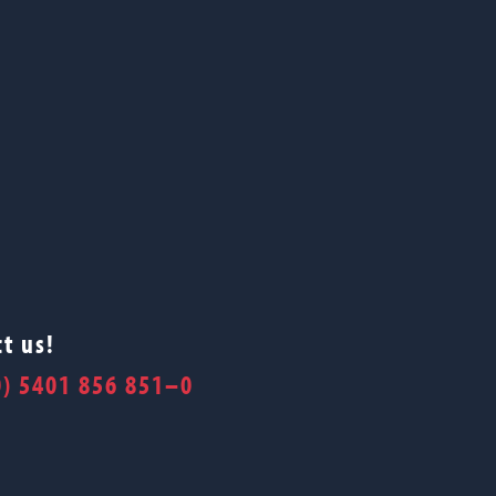
t us!
0) 5401 856 851–0