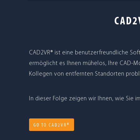
CAD2
CAD2VR® ist eine benut­zer­freund­li­che Soft­
ermög­licht es Ihnen mühe­los, Ihre CAD-Mod
Kol­le­gen von ent­fern­ten Stand­or­ten pr
In die­ser Folge zei­gen wir Ihnen, wie Sie
GO TO CAD2VR®