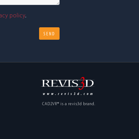
vacy policy
.
CAD2VR® is a
revis3d
brand.