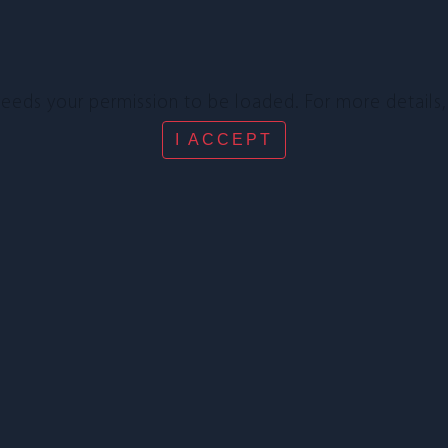
needs your per­mis­sion to be loa­ded. For more detail
I ACCEPT