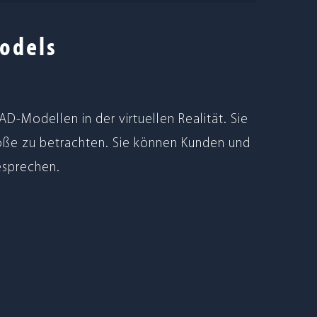
odels
Model­len in der vir­tu­el­len Rea­li­tät. Sie
röße zu betrach­ten. Sie kön­nen Kun­den und
besprechen.