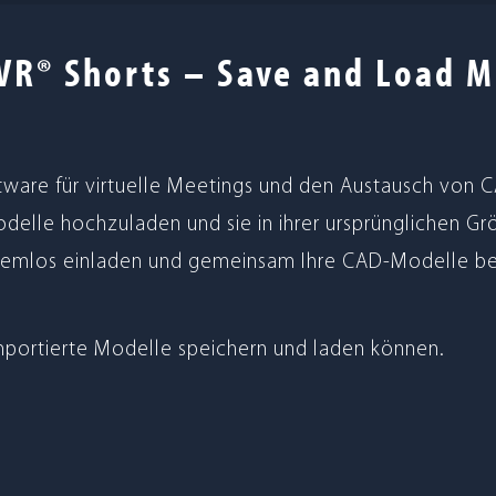
VR® Shorts – Save and Load M
ware für vir­tu­elle Mee­tings und den Aus­tausch von CAD-
elle hoch­zu­la­den und sie in ihrer ursprüng­li­chen G
o­blem­los ein­la­den und gemein­sam Ihre CAD-Modelle 
 impor­tierte Modelle spei­chern und laden können.