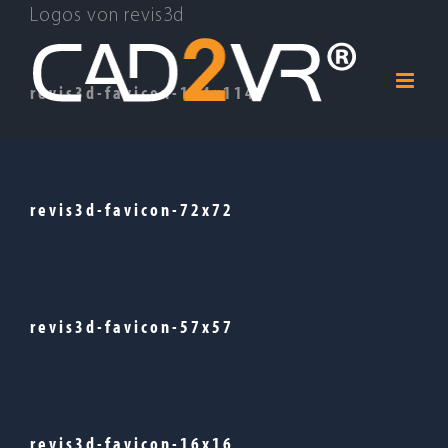
Zum
Logos von revis3d
Inhalt
springen
revis3d-favicon-114x114
revis3d-favicon-72x72
revis3d-favicon-57x57
revis3d-favicon-16x16