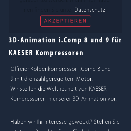
gela­den zu wer­den. Mehr Infor­ma­tio­
nen fin­den Sie unter
Daten­schutz
.
AKZEP­TIE­REN
3D-Animation i.Comp 8 und 9 für
KAESER Kompressoren
Ölfreier Kol­ben­kom­pres­sor i.Comp 8 und
9 mit dreh­zahl­ge­re­gel­tem Motor.
Wir stel­len die Welt­neu­heit von KAESER
Kom­pres­so­ren in unse­rer 3D-Ani­ma­tion vor.
Haben wir Ihr Inter­esse geweckt? Stel­len Sie