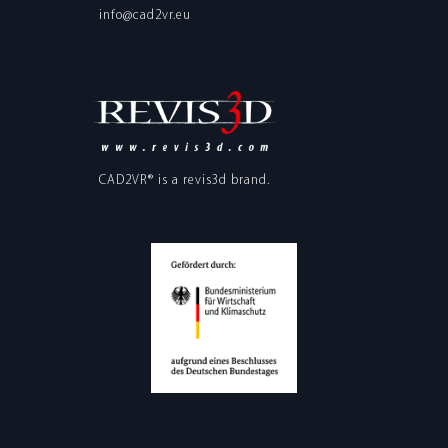
info@cad2vr.eu
CAD2VR® is a
revis3d
brand.