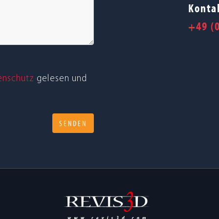
Kontak
+49 (
n­schutz
gele­sen und